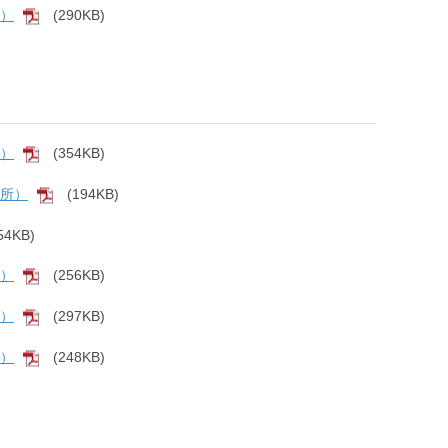
結）
(290KB)
[PDF]
後）
(354KB)
[PDF]
箇所）
(194KB)
[PDF]
54KB)
F]
結）
(256KB)
[PDF]
結）
(297KB)
[PDF]
結）
(248KB)
[PDF]