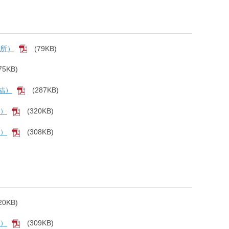
箇所）
(79KB)
[PDF]
75KB)
F]
結）
(287KB)
[PDF]
結）
(320KB)
[PDF]
結）
(308KB)
[PDF]
20KB)
F]
結）
(309KB)
[PDF]