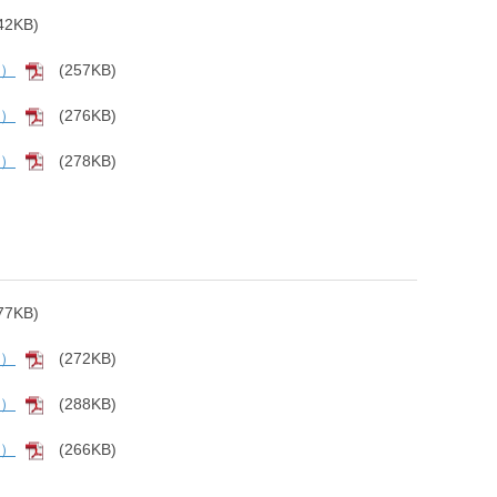
42KB)
F]
結）
(257KB)
[PDF]
結）
(276KB)
[PDF]
結）
(278KB)
[PDF]
77KB)
F]
結）
(272KB)
[PDF]
結）
(288KB)
[PDF]
結）
(266KB)
[PDF]