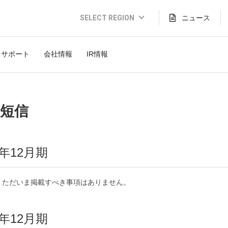
ニュース
SELECT REGION
Global Website (English)
サポート
会社情報
IR情報
JAPAN (日本語)
USA (English)
THAILAND (Thai)
短信
INDONESIA (Bahasa)
TAIWAN(繁體)
6年12月期
ただいま掲載すべき事項はありません。
5年12月期