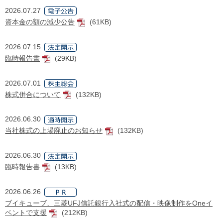
2026.07.27
資本金の額の減少公告
(61KB)
[PDF]
2026.07.15
臨時報告書
(29KB)
[PDF]
2026.07.01
株式併合について
(132KB)
[PDF]
2026.06.30
当社株式の上場廃止のお知らせ
(132KB)
[PDF]
2026.06.30
臨時報告書
(13KB)
[PDF]
2026.06.26
ブイキューブ、三菱UFJ信託銀行入社式の配信・映像制作をOneイ
ベントで支援
(212KB)
[PDF]