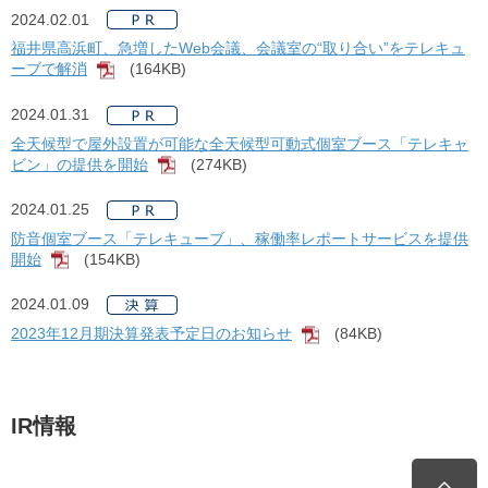
2024.02.01
福井県高浜町、急増したWeb会議、会議室の“取り合い”をテレキュ
ーブで解消
(164KB)
[PDF]
2024.01.31
全天候型で屋外設置が可能な全天候型可動式個室ブース「テレキャ
ビン」の提供を開始
(274KB)
[PDF]
2024.01.25
防音個室ブース「テレキューブ」、稼働率レポートサービスを提供
開始
(154KB)
[PDF]
2024.01.09
2023年12月期決算発表予定日のお知らせ
(84KB)
[PDF]
IR情報