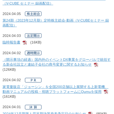
（V-CUBE セミナー 録画配信）
2024.04.05
第24期（2023年12月期）定時株主総会-動画（V-CUBEセミナー 録
画配信）
2024.04.03
臨時報告書
(16KB)
[PDF]
2024.04.02
（開示事項の経過）国内外のイベントDX事業をグローバルで統括す
る新会社設立と連結子会社の商号変更に関するお知らせ
[PDF]
(126KB)
2024.04.02
家電量販店「ジョーシン」を全国200店舗以上展開する上新電機、
動画マニュアルの投稿・視聴プラットフォームにQumuを採用
[P
(161KB)
2024.04.01
2024年12月期第１四半期決算発表予定日のお知らせ
(85KB)
[PDF]