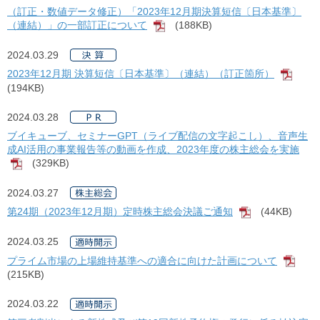
（訂正・数値データ修正）「2023年12月期決算短信〔日本基準〕
（連結）」の一部訂正について
(188KB)
[PDF]
2024.03.29
2023年12月期 決算短信〔日本基準〕（連結）（訂正箇所）
[PDF
(194KB)
2024.03.28
ブイキューブ、セミナーGPT（ライブ配信の文字起こし）、音声生
成AI活用の事業報告等の動画を作成、2023年度の株主総会を実施
(329KB)
[PDF]
2024.03.27
第24期（2023年12月期）定時株主総会決議ご通知
(44KB)
[PDF]
2024.03.25
プライム市場の上場維持基準への適合に向けた計画について
[PD
(215KB)
2024.03.22