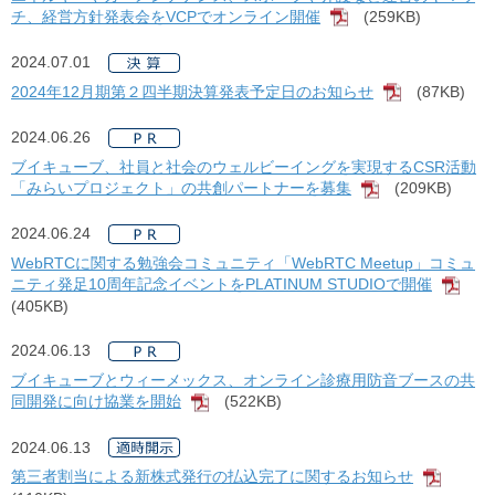
チ、経営方針発表会をVCPでオンライン開催
(259KB)
[PDF]
2024.07.01
2024年12月期第２四半期決算発表予定日のお知らせ
(87KB)
[PDF]
2024.06.26
ブイキューブ、社員と社会のウェルビーイングを実現するCSR活動
「みらいプロジェクト」の共創パートナーを募集
(209KB)
[PDF]
2024.06.24
WebRTCに関する勉強会コミュニティ「WebRTC Meetup」コミュ
ニティ発足10周年記念イベントをPLATINUM STUDIOで開催
[PD
(405KB)
2024.06.13
ブイキューブとウィーメックス、オンライン診療用防音ブースの共
同開発に向け協業を開始
(522KB)
[PDF]
2024.06.13
第三者割当による新株式発行の払込完了に関するお知らせ
[PDF]