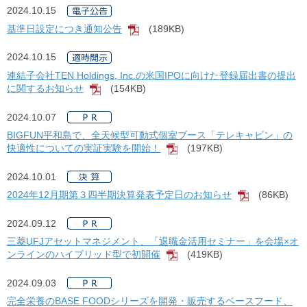
2024.10.15
基準日設定につき通知公告
(189KB)
[PDF]
2024.10.15
連結子会社TEN Holdings, Inc.の米国IPOに向けた登録届出書の提出
に関するお知らせ
(154KB)
[PDF]
2024.10.07
BIGFUN平和島で、全天候型可動式個室ブース「テレキャビン」の
快適性についての実証実験を開始！
(197KB)
[PDF]
2024.10.01
2024年12月期第３四半期決算発表予定日のお知らせ
(86KB)
[PDF]
2024.09.12
三菱UFJアセットマネジメント、「退職金活用セミナー」を会場×オ
ンラインのハイブリッド型で初開催
(419KB)
[PDF]
2024.09.03
完全栄養のBASE FOODシリーズを開発・販売するベースフード、