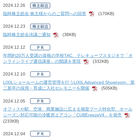
2024.12.26
臨時株主総会 株主様からのご質問への回答
(170KB)
[PDF]
2024.12.23
臨時株主総会決議ご通知
(38KB)
[PDF]
2024.12.12
年間約20万人受講の資格の学校TAC、テレキューブスタジオで「オ
ンラインライブ通信講座」の開講を実現
(332KB)
[PDF]
2024.12.10
LIXILショールームの運営管理を行うLIXIL Advanced Showroom、第
二新卒の採用・育成に入社セレモニーを開催
(505KB)
[PDF]
2024.12.05
オフィスや駅、空港、商業施設に広まる個室ブース特化型、オール
シーズン対応可能の冷暖房エアコン「CUBEreezeV4」を発売
[P
(233KB)
2024.12.04