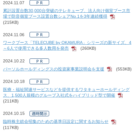
2024.11.07
累計設置台数30,000台突破のテレキューブ、法人向け個室ブース市
場で防音個室ブース設置台数シェアNo.1を3年連続獲得
[PDF]
(215KB)
2024.11.06
ワークブース「TELECUBE by OKAMURA」シリーズの新サイズ、4
～6人で使用できる多人数用を発売
(260KB)
[PDF]
2024.10.22
パーソルホールディングスの投資家事業説明会を支援
(553KB)
[PDF]
2024.10.18
医療・福祉関連サービスなどを提供するワタキューホールディング
ス、1,500人規模のグループ入社式をハイブリッド型で開催
[PDF
(211KB)
2024.10.15
臨時株主総会招集のための基準日設定に関するお知らせ
[PDF]
(117KB)