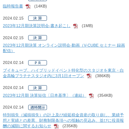
臨時報告書
(14KB)
[PDF]
2024.02.15
2023年12月期決算説明会-書き起こし
(1MB)
[PDF]
2024.02.15
2023年12月期決算 オンライン説明会-動画（V-CUBE セミナー 録画
配信）
2024.02.14
ブイキューブ、ハイブリッドイベント特化型のスタジオを東京・白
金高輪プラチナスタジオ内に3月1日オープン
(386KB)
[PDF]
2024.02.14
2023年12月期 決算短信〔日本基準〕（連結）
(354KB)
[PDF]
2024.02.14
特別損失（減損損失）の計上及び繰延税金資産の取り崩し、業績予
想と実績との差異、財務制限条項への抵触の見込み、並びに役員報
酬の減額に関するお知らせ
(235KB)
[PDF]