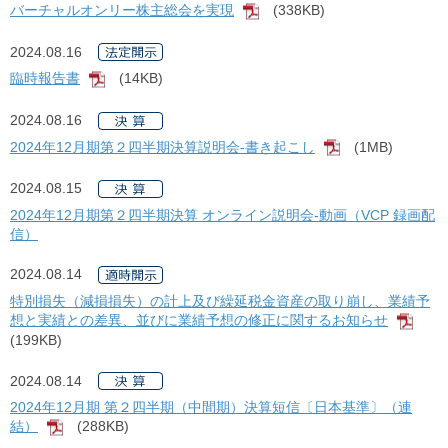
バーチャルオンリー株主総会を実現
(338KB)
[PDF]
2024.08.16
臨時報告書
(14KB)
[PDF]
2024.08.16
2024年12月期第２四半期決算説明会-書き起こし
(1MB)
[PDF]
2024.08.15
2024年12月期第２四半期決算 オンライン説明会-動画（VCP 録画配
信）
2024.08.14
特別損失（減損損失）の計上及び繰延税金資産の取り崩し、業績予
想と実績との差異、並びに業績予想の修正に関するお知らせ
[PD
(199KB)
2024.08.14
2024年12月期 第２四半期（中間期）決算短信〔日本基準〕（連
結）
(288KB)
[PDF]