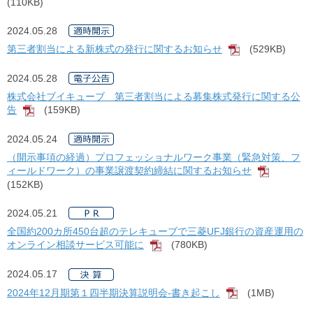
(110KB)
2024.05.28
第三者割当による新株式の発行に関するお知らせ
(529KB)
[PDF]
2024.05.28
株式会社ブイキューブ 第三者割当による募集株式発行に関する公
告
(159KB)
[PDF]
2024.05.24
（開示事項の経過）プロフェッショナルワーク事業（緊急対策、フ
ィールドワーク）の事業譲渡契約締結に関するお知らせ
[PDF]
(152KB)
2024.05.21
全国約200カ所450台超のテレキューブで三菱UFJ銀行の資産運用の
オンライン相談サービス可能に
(780KB)
[PDF]
2024.05.17
2024年12月期第１四半期決算説明会-書き起こし
(1MB)
[PDF]