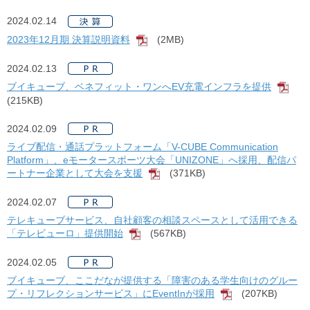
2024.02.14
2023年12月期 決算説明資料
(2MB)
[PDF]
2024.02.13
ブイキューブ、ベネフィット・ワンへEV充電インフラを提供
[PD
(215KB)
2024.02.09
ライブ配信・通話プラットフォーム「V-CUBE Communication
Platform」、eモータースポーツ大会「UNIZONE」へ採用、配信パ
ートナー企業として大会を支援
(371KB)
[PDF]
2024.02.07
テレキューブサービス、自社顧客の相談スペースとして活用できる
「テレビューロ」提供開始
(567KB)
[PDF]
2024.02.05
ブイキューブ、ここだなが提供する「障害のある学生向けのグルー
プ・リフレクションサービス」にEventInが採用
(207KB)
[PDF]