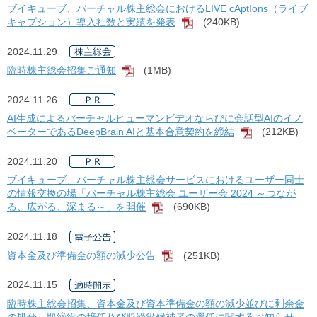
ブイキューブ、バーチャル株主総会におけるLIVE cAptIons（ライブ
キャプション）導入社数と実績を発表
(240KB)
[PDF]
2024.11.29
臨時株主総会招集ご通知
(1MB)
[PDF]
2024.11.26
AI生成によるバーチャルヒューマンビデオならびに会話型AIのイノ
ベーターであるDeepBrain AIと基本合意契約を締結
(212KB)
[PDF]
2024.11.20
ブイキューブ、バーチャル株主総会サービスにおけるユーザー同士
の情報交換の場「バーチャル株主総会 ユーザー会 2024 ～つなが
る、広がる、深まる～」を開催
(690KB)
[PDF]
2024.11.18
資本金及び準備金の額の減少公告
(251KB)
[PDF]
2024.11.15
臨時株主総会招集、資本金及び資本準備金の額の減少並びに剰余金
の処分、取締役の辞任及び取締役候補者の選任に関するお知らせ