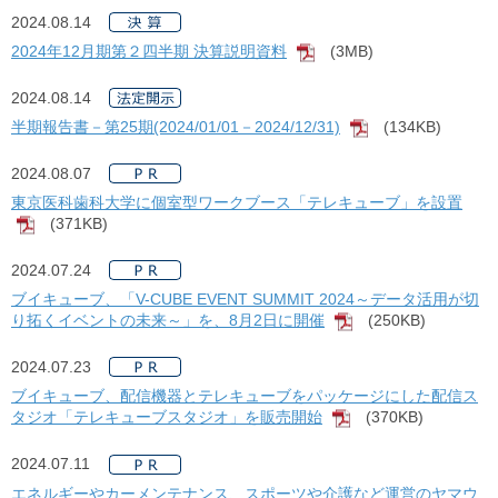
2024.08.14
2024年12月期第２四半期 決算説明資料
(3MB)
[PDF]
2024.08.14
半期報告書－第25期(2024/01/01－2024/12/31)
(134KB)
[PDF]
2024.08.07
東京医科歯科大学に個室型ワークブース「テレキューブ」を設置
(371KB)
[PDF]
2024.07.24
ブイキューブ、「V-CUBE EVENT SUMMIT 2024～データ活用が切
り拓くイベントの未来～」を、8月2日に開催
(250KB)
[PDF]
2024.07.23
ブイキューブ、配信機器とテレキューブをパッケージにした配信ス
タジオ「テレキューブスタジオ」を販売開始
(370KB)
[PDF]
2024.07.11
エネルギーやカーメンテナンス、スポーツや介護など運営のヤマウ