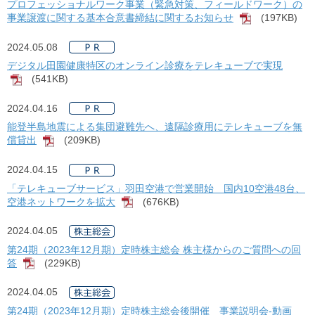
プロフェッショナルワーク事業（緊急対策、フィールドワーク）の
事業譲渡に関する基本合意書締結に関するお知らせ
(197KB)
[PDF]
2024.05.08
デジタル田園健康特区のオンライン診療をテレキューブで実現
(541KB)
[PDF]
2024.04.16
能登半島地震による集団避難先へ、遠隔診療用にテレキューブを無
償貸出
(209KB)
[PDF]
2024.04.15
「テレキューブサービス」羽田空港で営業開始 国内10空港48台、
空港ネットワークを拡大
(676KB)
[PDF]
2024.04.05
第24期（2023年12月期）定時株主総会 株主様からのご質問への回
答
(229KB)
[PDF]
2024.04.05
第24期（2023年12月期）定時株主総会後開催 事業説明会-動画