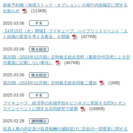
新株予約権（無償ストック・オプション）の発行内容確定に関する
お知らせ
(113KB)
[PDF]
2025.03.06
【4月15日（火）開催】 ブイキューブ、ハイブリッドイベント「人
と組織の変容を考える夜会」を開催
(427KB)
[PDF]
2025.03.06
第25期（2024年12月期）定時株主総会資料（書面交付請求による交
付書面に記載しない事項）
(467KB)
[PDF]
2025.03.06
第25期（2024年12月期）定時株主総会招集ご通知
(1MB)
[PDF]
2025.03.05
ブイキューブ、経済学の先端学知をビジネスに実装するEDIとオン
ラインイベントに関する共同研究で提携
(188KB)
[PDF]
2025.02.28
役員人事の内定及び役員報酬の減額並びに定款の一部変更に関する