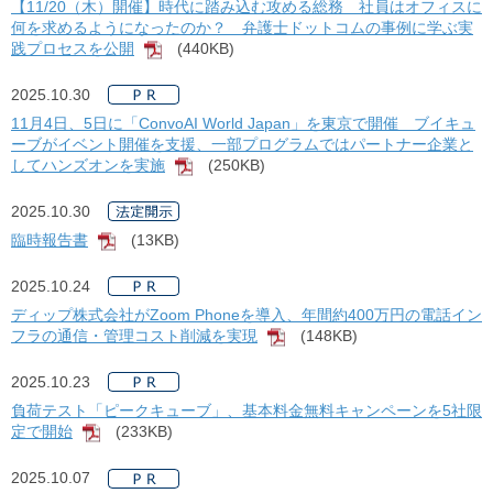
【11/20（木）開催】時代に踏み込む攻める総務 社員はオフィスに
何を求めるようになったのか？ 弁護士ドットコムの事例に学ぶ実
践プロセスを公開
(440KB)
[PDF]
2025.10.30
11月4日、5日に「ConvoAI World Japan」を東京で開催 ブイキュ
ーブがイベント開催を支援、一部プログラムではパートナー企業と
してハンズオンを実施
(250KB)
[PDF]
2025.10.30
臨時報告書
(13KB)
[PDF]
2025.10.24
ディップ株式会社がZoom Phoneを導入、年間約400万円の電話イン
フラの通信・管理コスト削減を実現
(148KB)
[PDF]
2025.10.23
負荷テスト「ピークキューブ」、基本料金無料キャンペーンを5社限
定で開始
(233KB)
[PDF]
2025.10.07