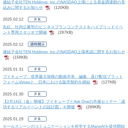
連結子会社TEN Holdings, Inc.のNASDAQ上場による資金調達額の見
込みに関するお知らせ
(120KB)
[PDF]
2025.02.12
丸紅、社内公募型のビジネスプランコンテストをハイブリッドイベ
ント専用スタジオで開催
(287KB)
[PDF]
2025.02.12
連結子会社TEN Holdings, Inc.のNASDAQ上場承認に関するお知らせ
(158KB)
[PDF]
2025.01.31
ブイキューブ、世界最大規模の動画共有、編集、及び配信プラット
フォームVimeoと、日本における販売契約を締結
(127KB)
[PDF]
2025.01.30
【2月14日（金）開催】ブイキューブとAsk Oneの共催セミナー「成
功するリアルイベントの設計図」を開催
(289KB)
[PDF]
2025.01.29
セールスシーンのコミュニケーションを科学するManeAIを提供開始