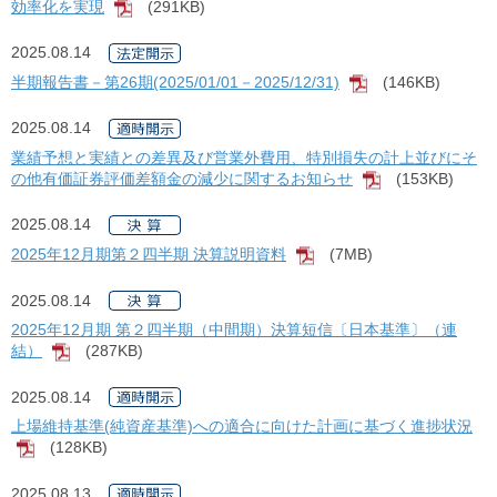
効率化を実現
(291KB)
[PDF]
2025.08.14
半期報告書－第26期(2025/01/01－2025/12/31)
(146KB)
[PDF]
2025.08.14
業績予想と実績との差異及び営業外費用、特別損失の計上並びにそ
の他有価証券評価差額金の減少に関するお知らせ
(153KB)
[PDF]
2025.08.14
2025年12月期第２四半期 決算説明資料
(7MB)
[PDF]
2025.08.14
2025年12月期 第２四半期（中間期）決算短信〔日本基準〕（連
結）
(287KB)
[PDF]
2025.08.14
上場維持基準(純資産基準)への適合に向けた計画に基づく進捗状況
(128KB)
[PDF]
2025.08.13