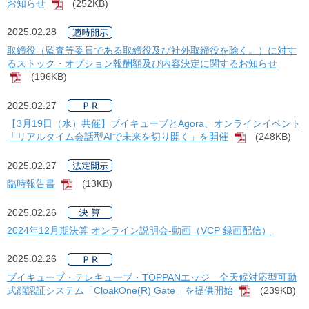
お知らせ
(252KB)
[PDF]
2025.02.28
取締役（監査等委員である取締役及び社外取締役を除く。）に対す
るストック・オプション報酬額及び内容決定に関するお知らせ
(196KB)
[PDF]
2025.02.27
【3月19日（水）共催】ブイキューブとAgora、オンラインイベント
「リアルタイム会話型AIで未来を切り開く」を開催
(248KB)
[PDF]
2025.02.27
臨時報告書
(13KB)
[PDF]
2025.02.26
2024年12月期決算 オンライン説明会-動画（VCP 録画配信）
2025.02.26
ブイキューブ・テレキューブ・TOPPANエッジ 全天候対応型可動
式顔認証システム「CloakOne(R) Gate」を提供開始
(239KB)
[PDF]