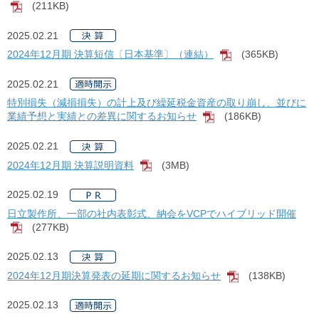
(211KB)
[PDF]
2025.02.21
2024年12月期 決算短信〔日本基準〕（連結）
(365KB)
[PDF]
2025.02.21
特別損失（減損損失）の計上及び繰延税金資産の取り崩し、並びに
業績予想と実績との差異に関するお知らせ
(186KB)
[PDF]
2025.02.21
2024年12月期 決算説明資料
(3MB)
[PDF]
2025.02.19
日立製作所、一部の社内表彰式、納会をVCPでハイブリッド開催
(277KB)
[PDF]
2025.02.13
2024年12月期決算発表の延期に関するお知らせ
(138KB)
[PDF]
2025.02.13