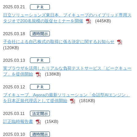
2025.03.21
日立ソリューションズ東日本、ブイキューブのハイブリッド専用ス
タジオで200名規模の販促セミナーを開催
(445KB)
[PDF]
2025.03.18
子会社による自己株式の取得に係る決定に関するお知らせ
[PDF]
(120KB)
2025.03.13
実ブラウザを活用したリアルな負荷テストサービス「ピークキュー
ブ」を提供開始
(138KB)
[PDF]
2025.03.12
ブイキューブ、Agoraの最新ソリューション「会話型AIエンジン」
を日本正規代理店として提供開始
(181KB)
[PDF]
2025.03.11
訂正臨時報告書
(15KB)
[PDF]
2025.03.10