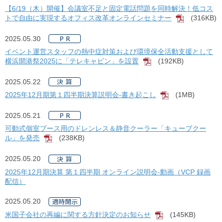
【6/19（木）開催】会議室不足と固定電話問題を同時解決！低コス
トで自由に実現するオフィス改革オンラインセミナー
(316KB)
[PDF]
2025.05.30
イベント運営スタッフの熱中症対策および環境保全活動支援として
横浜開港祭2025に「テレキャビン」を設置
(192KB)
[PDF]
2025.05.22
2025年12月期第１四半期決算説明会-書き起こし
(1MB)
[PDF]
2025.05.21
可動式個室ブース用のドレンレス＆静音クーラー「キューブクー
ル」を発売
(238KB)
[PDF]
2025.05.20
2025年12月期決算 第１四半期 オンライン説明会-動画（VCP 録画
配信）
2025.05.20
米国子会社の再編に関する方針決定のお知らせ
(145KB)
[PDF]