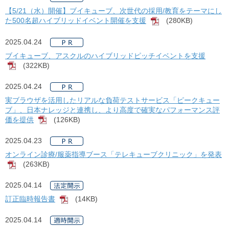
【5/21（水）開催】ブイキューブ、次世代の採用/教育をテーマにし
た500名超ハイブリッドイベント開催を支援
(280KB)
[PDF]
2025.04.24
ブイキューブ、アスクルのハイブリッドピッチイベントを支援
(322KB)
[PDF]
2025.04.24
実ブラウザを活用したリアルな負荷テストサービス「ピークキュー
ブ」、日本ナレッジと連携し、より高度で確実なパフォーマンス評
価を提供
(126KB)
[PDF]
2025.04.23
オンライン診療/服薬指導ブース「テレキューブクリニック」を発表
(263KB)
[PDF]
2025.04.14
訂正臨時報告書
(14KB)
[PDF]
2025.04.14