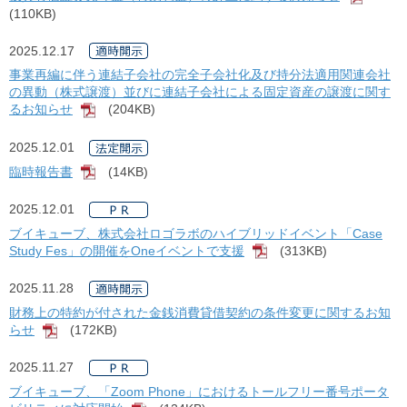
(110KB)
2025.12.17
事業再編に伴う連結子会社の完全子会社化及び持分法適用関連会社
の異動（株式譲渡）並びに連結子会社による固定資産の譲渡に関す
るお知らせ
(204KB)
[PDF]
2025.12.01
臨時報告書
(14KB)
[PDF]
2025.12.01
ブイキューブ、株式会社ロゴラボのハイブリッドイベント「Case
Study Fes」の開催をOneイベントで支援
(313KB)
[PDF]
2025.11.28
財務上の特約が付された金銭消費貸借契約の条件変更に関するお知
らせ
(172KB)
[PDF]
2025.11.27
ブイキューブ、「Zoom Phone」におけるトールフリー番号ポータ