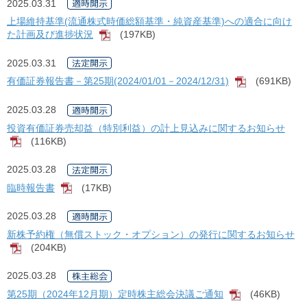
2025.03.31
上場維持基準(流通株式時価総額基準・純資産基準)への適合に向け
た計画及び進捗状況
(197KB)
[PDF]
2025.03.31
有価証券報告書－第25期(2024/01/01－2024/12/31)
(691KB)
[PDF]
2025.03.28
投資有価証券売却益（特別利益）の計上見込みに関するお知らせ
(116KB)
[PDF]
2025.03.28
臨時報告書
(17KB)
[PDF]
2025.03.28
新株予約権（無償ストック・オプション）の発行に関するお知らせ
(204KB)
[PDF]
2025.03.28
第25期（2024年12月期）定時株主総会決議ご通知
(46KB)
[PDF]