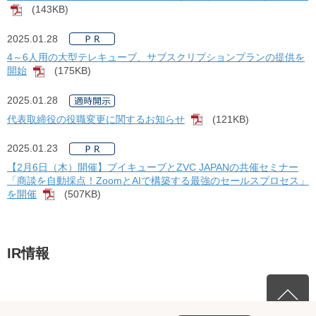
(143KB)
[PDF]
2025.01.28
4～6人用の大型テレキューブ、サブスクリプションプランの提供を
開始
(175KB)
[PDF]
2025.01.28
代表取締役の役職変更に関するお知らせ
(121KB)
[PDF]
2025.01.23
【2月6日（木）開催】ブイキューブとZVC JAPANの共催セミナー
「商談を自動採点！ZoomとAIで構築する最強のセールスプロセス」
を開催
(507KB)
[PDF]
IR情報