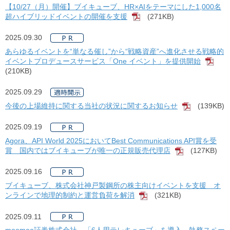
【10/27（月）開催】ブイキューブ、HR×AIをテーマにした1,000名
超ハイブリッドイベントの開催を支援
(271KB)
[PDF]
2025.09.30
あらゆるイベントを“単なる催し”から“戦略資産”へ進化させる戦略的
イベントプロデュースサービス「One イベント」を提供開始
[PD
(210KB)
2025.09.29
今後の上場維持に関する当社の状況に関するお知らせ
(139KB)
[PDF]
2025.09.19
Agora、API World 2025においてBest Communications API賞を受
賞 国内ではブイキューブが唯一の正規販売代理店
(127KB)
[PDF]
2025.09.16
ブイキューブ、株式会社神戸製鋼所の株主向けイベントを支援 オ
ンラインで地理的制約と運営負荷を解消
(321KB)
[PDF]
2025.09.11