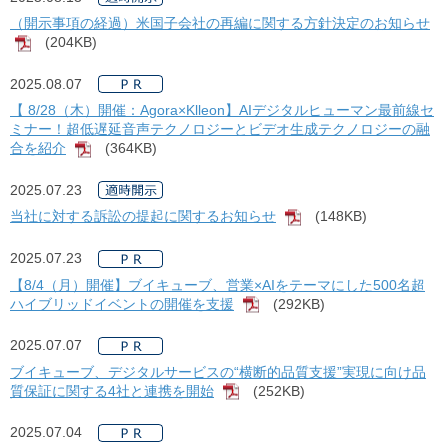
（開示事項の経過）米国子会社の再編に関する方針決定のお知らせ
(204KB)
[PDF]
2025.08.07
【 8/28（木）開催：Agora×Klleon】AIデジタルヒューマン最前線セ
ミナー！超低遅延音声テクノロジーとビデオ生成テクノロジーの融
合を紹介
(364KB)
[PDF]
2025.07.23
当社に対する訴訟の提起に関するお知らせ
(148KB)
[PDF]
2025.07.23
【8/4（月）開催】ブイキューブ、営業×AIをテーマにした500名超
ハイブリッドイベントの開催を支援
(292KB)
[PDF]
2025.07.07
ブイキューブ、デジタルサービスの“横断的品質支援”実現に向け品
質保証に関する4社と連携を開始
(252KB)
[PDF]
2025.07.04