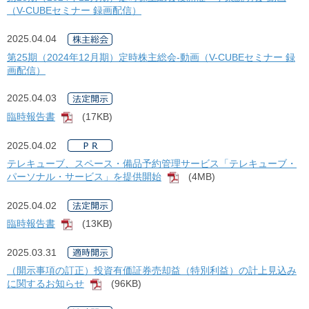
（V-CUBEセミナー 録画配信）
2025.04.04
第25期（2024年12月期）定時株主総会-動画（V-CUBEセミナー 録
画配信）
2025.04.03
臨時報告書
(17KB)
[PDF]
2025.04.02
テレキューブ、スペース・備品予約管理サービス「テレキューブ・
パーソナル・サービス」を提供開始
(4MB)
[PDF]
2025.04.02
臨時報告書
(13KB)
[PDF]
2025.03.31
（開示事項の訂正）投資有価証券売却益（特別利益）の計上見込み
に関するお知らせ
(96KB)
[PDF]