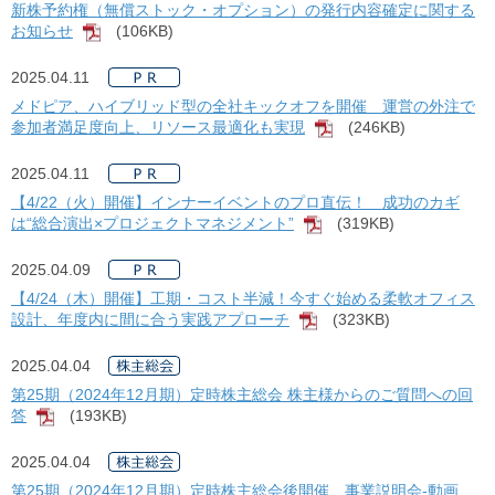
新株予約権（無償ストック・オプション）の発行内容確定に関する
お知らせ
(106KB)
[PDF]
2025.04.11
メドピア、ハイブリッド型の全社キックオフを開催 運営の外注で
参加者満足度向上、リソース最適化も実現
(246KB)
[PDF]
2025.04.11
【4/22（火）開催】インナーイベントのプロ直伝！ 成功のカギ
は“総合演出×プロジェクトマネジメント”
(319KB)
[PDF]
2025.04.09
【4/24（木）開催】工期・コスト半減！今すぐ始める柔軟オフィス
設計、年度内に間に合う実践アプローチ
(323KB)
[PDF]
2025.04.04
第25期（2024年12月期）定時株主総会 株主様からのご質問への回
答
(193KB)
[PDF]
2025.04.04
第25期（2024年12月期）定時株主総会後開催 事業説明会-動画