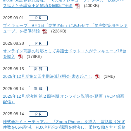
moomoo証券株式会社、「6人用テレキューブ」を導入 執務スペー
ス拡大と会議室不足解消を同時に実現
(400KB)
[PDF]
2025.09.01
ブイキューブ、9月1日「防災の日」にあわせて 「災害対策用テレキ
ューブ」を提供開始
(228KB)
[PDF]
2025.08.28
オンライン商談の対応として弁護士ドットコムがテレキューブ18台
を導入
(178KB)
[PDF]
2025.08.15
2025年12月期第２四半期決算説明会-書き起こし
(1MB)
[PDF]
2025.08.14
2025年12月期決算 第２四半期 オンライン説明会-動画（VCP 録画
配信）
2025.08.14
株式会社ミューチュアル、「Zoom Phone」を導入 電話取り次ぎ
件数を86%削減 PBX老朽化の課題を解決し、柔軟な働き方と業務