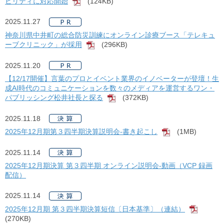
ビリティに対応開始
(124KB)
[PDF]
2025.11.27
神奈川県中井町の総合防災訓練にオンライン診療ブース「テレキュ
ーブクリニック」が採用
(296KB)
[PDF]
2025.11.20
【12/17開催】言葉のプロとイベント業界のイノベーターが登壇！生
成AI時代のコミュニケーションを数々のメディアを運営するワン・
パブリッシング松井社長と探る
(372KB)
[PDF]
2025.11.18
2025年12月期第３四半期決算説明会-書き起こし
(1MB)
[PDF]
2025.11.14
2025年12月期決算 第３四半期 オンライン説明会-動画（VCP 録画
配信）
2025.11.14
2025年12月期 第３四半期決算短信〔日本基準〕（連結）
[PDF]
(270KB)