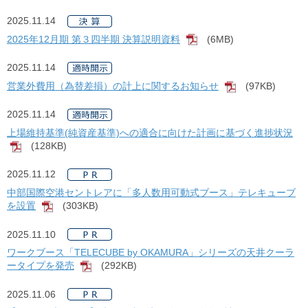
2025.11.14
2025年12月期 第３四半期 決算説明資料
(6MB)
[PDF]
2025.11.14
営業外費用（為替差損）の計上に関するお知らせ
(97KB)
[PDF]
2025.11.14
上場維持基準(純資産基準)への適合に向けた計画に基づく進捗状況
(128KB)
[PDF]
2025.11.12
中部国際空港セントレアに「多人数用可動式ブース」テレキューブ
を設置
(303KB)
[PDF]
2025.11.10
ワークブース「TELECUBE by OKAMURA」シリーズの天井クーラ
ータイプを発売
(292KB)
[PDF]
2025.11.06