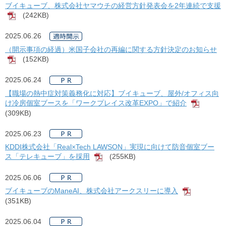
ブイキューブ、株式会社ヤマウチの経営方針発表会を2年連続で支援
(242KB)
[PDF]
2025.06.26
（開示事項の経過）米国子会社の再編に関する方針決定のお知らせ
(152KB)
[PDF]
2025.06.24
【職場の熱中症対策義務化に対応】ブイキューブ、屋外/オフィス向
け冷房個室ブースを「ワークプレイス改革EXPO」で紹介
[PDF]
(309KB)
2025.06.23
KDDI株式会社「Real×Tech LAWSON」実現に向けて防音個室ブー
ス「テレキューブ」を採用
(255KB)
[PDF]
2025.06.06
ブイキューブのManeAI、株式会社アークスリーに導入
[PDF]
(351KB)
2025.06.04